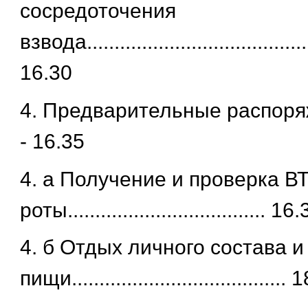
сосредоточения
взвода......................................
16.30
4. Предварительные распоряже
- 16.35
4. а Получение и проверка В
роты.................................... 
4. б Отдых личного состава и
пищи.....................................