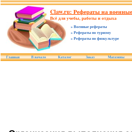
Claw.ru: Рефераты на военны
Всё для учебы, работы и отдыха
» Военные рефераты
» Рефераты по туризму
» Рефераты по физкультуре
Главная
В начало
Каталог
Заказ
Магазины