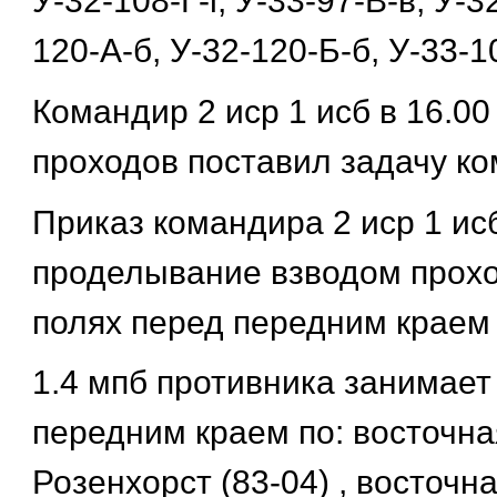
У-32-108-Г-г, У-33-97-В-в, У-3
120-А-б, У-32-120-Б-б, У-33-1
Командир 2 иср 1 исб в 16.00
проходов поставил задачу ко
Приказ командира 2 иср 1 ис
проделывание взводом прох
полях перед передним краем
1.4 мпб противника занимает
передним краем по: восточна
Розенхорст (83-04) , восточн