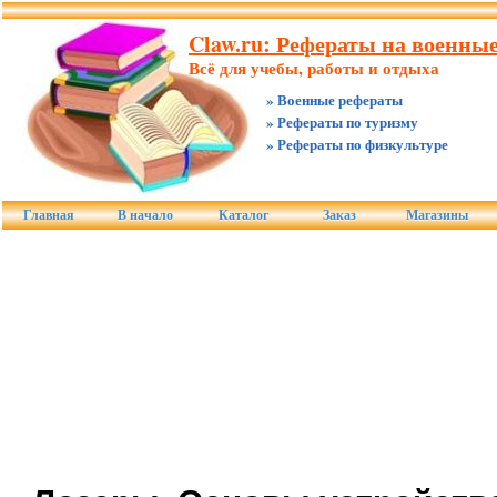
Claw.ru: Рефераты на военны
Всё для учебы, работы и отдыха
» Военные рефераты
» Рефераты по туризму
» Рефераты по физкультуре
Главная
В начало
Каталог
Заказ
Магазины