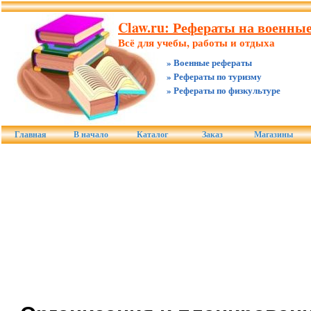
Claw.ru: Рефераты на военны
Всё для учебы, работы и отдыха
» Военные рефераты
» Рефераты по туризму
» Рефераты по физкультуре
Главная
В начало
Каталог
Заказ
Магазины