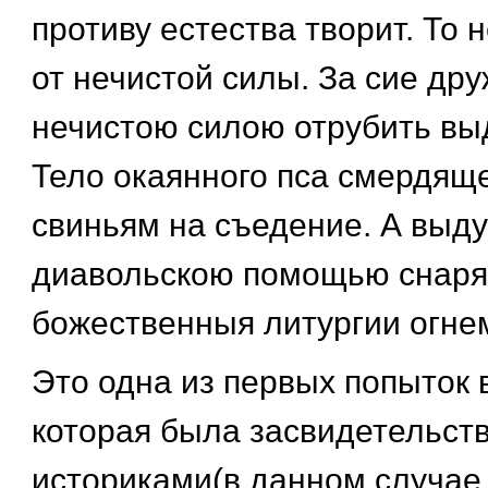
противу естества творит. То 
от нечистой силы. За сие дру
нечистою силою отрубить вы
Тело окаянного пса смердяще
свиньям на съедение. А выду
диавольскою помощью снаря
божественныя литургии огнем
Это одна из первых попыток в
которая была засвидетельст
историками(в данном случае 