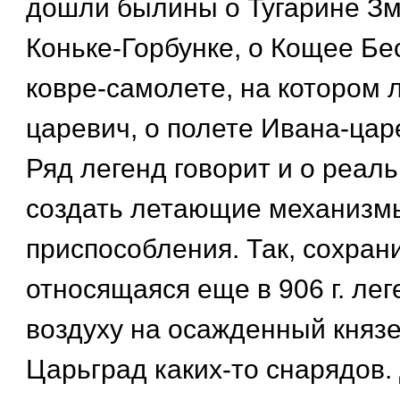
дошли былины о Тугарине Зме
Коньке-Горбунке, о Кощее Бе
ковре-самолете, на котором 
царевич, о полете Ивана-цар
Ряд легенд говорит и о реал
создать летающие механизм
приспособления. Так, сохран
относящаяся еще в 906 г. лег
воздуху на осажденный княз
Царьград каких-то снарядов.