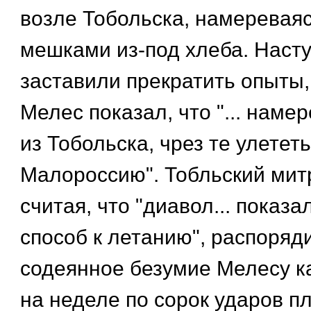
возле Тобольска, намереваяс
мешками из-под хлеба. Наст
заставили прекратить опыты,
Мелес показал, что "... наме
из Тобольска, чрез те улетет
Малороссию". Тобльский мит
считая, что "диавол... показ
способ к летанию", распоряди
содеянное безумие Мелесу к
на неделе по сорок ударов п