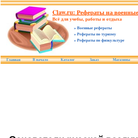
Claw.ru: Рефераты на военны
Всё для учебы, работы и отдыха
» Военные рефераты
» Рефераты по туризму
» Рефераты по физкультуре
Главная
В начало
Каталог
Заказ
Магазины