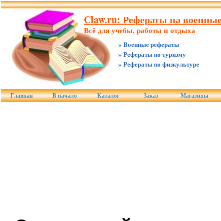
Claw.ru: Рефераты на военны
Всё для учебы, работы и отдыха
» Военные рефераты
» Рефераты по туризму
» Рефераты по физкультуре
Главная
В начало
Каталог
Заказ
Магазины