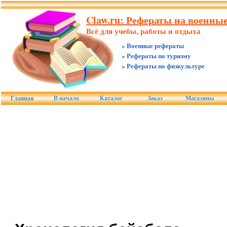
Claw.ru: Рефераты на военны
Всё для учебы, работы и отдыха
» Военные рефераты
» Рефераты по туризму
» Рефераты по физкультуре
Главная
В начало
Каталог
Заказ
Магазины