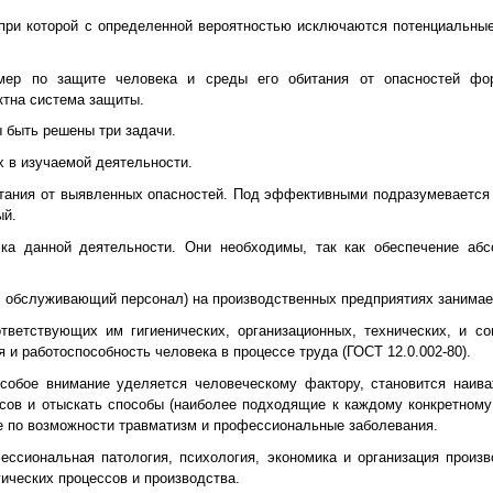
, при которой с определенной вероятностью исключаются потенциальны
 мер по защите человека и среды его обитания от опасностей фо
ктна система защиты.
 быть решены три задачи.
 в изучаемой деятельности.
тания от выявленных опасностей. Под эффективными подразумевается 
ый.
ка данной деятельности. Они необходимы, так как обеспечение абс
 обслуживающий персонал) на производственных предприятиях занимает
тветствующих им гигиенических, организационных, технических, и со
и работоспособность человека в процессе труда (ГОСТ 12.0.002-80).
особое внимание уделяется человеческому фактору, становится наив
сов и отыскать способы (наиболее подходящие к каждому конкретном
е по возможности травматизм и профессиональные заболевания.
ессиональная патология, психология, экономика и организация произ
ических процессов и производства.