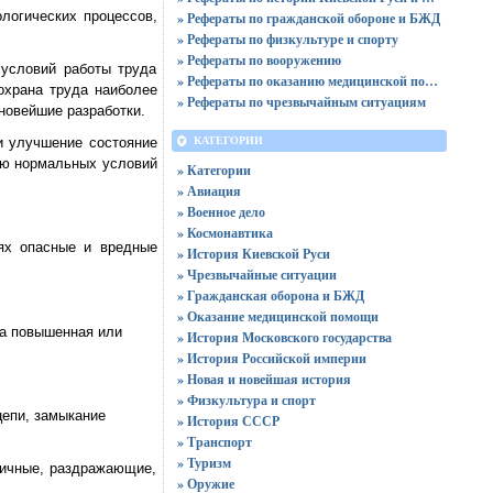
логических процессов,
» Рефераты по гражданской обороне и БЖД
» Рефераты по физкультуре и спорту
» Рефераты по вооружению
 условий работы труда
» Рефераты по оказанию медицинской помощи
охрана труда наиболее
» Рефераты по чрезвычайным ситуациям
 новейшие разработки.
и улучшение состояние
КАТЕГОРИИ
нию нормальных условий
» Категории
» Авиация
» Военное дело
» Космонавтика
ях опасные и вредные
» История Киевской Руси
» Чрезвычайные ситуации
» Гражданская оборона и БЖД
» Оказание медицинской помощи
а повышенная или
» История Московского государства
» История Российской империи
» Новая и новейшая история
» Физкультура и спорт
цепи, замыкание
» История СССР
» Транспорт
» Туризм
сичные, раздражающие,
» Оружие