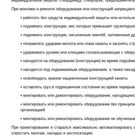
индивидуальной защиты: спецодежду, спецобувь, предохранительн
При монтаже и ремонте оборудования или конструкций запрещает
• работать без средств индивидуальной защиты или использо
• поднимать конструкции, вес которых превышает грузоподъе
• поднимать конструкции, засыпанные землёй, заложенные д
• поправлять ударами молота или лома канаты и загонять ст
• удерживать руками или клещами соскальзывающие с оборуд
• находится на оборудовании (конструкции) во время подъём
• находится под поднимаемым оборудованием, а также находи
• освобождать краном защемленные конструкцией канаты
• оставлять груз в подвешенном состояние во время перерыв
• монтировать или демонтировать оборудование, находящее
• монтировать или ремонтировать оборудование без принцип
организацией
• монтировать или ремонтировать оборудование не обученн
При проектировании я старался максимально автоматизировать 
упростить монтаж, наладку и эксплуатацию.