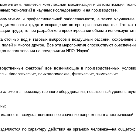
оментами, является комплексная механизация и автоматизация техно
нных технологий в научных исследованиях и на производстве.
равматизма и профессиональной заболеваемости, а также улучшение
водительности труда и сокращение потерь при производстве. Так как 
зации труда, то при разработке и проектировании объекта используются
ка сточных вод и газовых выбросов в воздушный бассейн, сохранение 
х полей и многое другое. Все эти мероприятия способствуют обеспече
для использования на предприятии НПО “Наука”.
зводственные факторы" все возникающие в производственных услови
пы: биологические, психологические, физические, химические.
 элементы производственного оборудования; повышенный уровень шум
оны;
лажность воздуха; повышенное значение напряжения в электрической 
зделяются по характеру действия на организм человека—на общеток