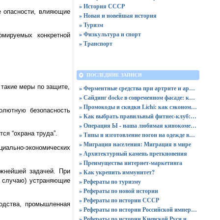
» История СССР
е опасности, влияющие
» Новая и новейшая история
» Туризм
» Физкультура и спорт
рмируемых конкретной
» Транспорт
ПОСЛЕДНИЕ ЗАПИСИ
такие меры по защите,
» Ферментные средства при артрите и артрозе
» Сайдинг docke в современном фасаде: как выбрать отделку, которая не устареет быстро
» Промокоды и скидки Lichi: как сэкономить на покупке одежды и аксессуаров
олютную безопасность
» Как выбрать правильный фитнес-клуб: полное руководство для начинающих
» Операция Ы - наша любимая кинокомедия Леонида Гайдая
ся “охрана труда”.
» Типы и изготовление погон на одежде военных
» Миграция населения: Миграция в мире
циально-экономических
» Архитектурный камень преткновения
» Преимущества интернет-маркетинга
ажнейшей задачей. При
» Как укрепить иммунитет?
у случаю) устраняющие
» Рефераты по туризму
» Рефераты по новой истории
» Рефераты по истории СССР
водства, промышленная
» Рефераты по истории Российской империи
» Рефераты по истории Киевской Руси и Московского государства