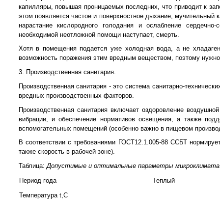
капилляры, повышая проницаемых последних, что приводит к запо
этом появляется частое и поверхностное дыхание, мучительный 
нарастание кислородного голодания и ослабление сердечно-
необходимой неотложной помощи наступает, смерть.
Хотя в помещения подается уже холодная вода, а не хладаген
возможность поражения этим вредным веществом, поэтому нужн
3. Производственная санитария.
Производственная санитария - это система санитарно-техническ
вредных производственных факторов.
Производственная санитария включает оздоровление воздушной
вибрации, и обеспечение нормативов освещения, а также подд
вспомогательных помещений (особенно важно в пищевом производ
В соответствии с требованиями ГОСТ12.1.005-88 ССБТ нормируе
также скорость в рабочей зоне).
Таблица:
Допустимые и оптимальные параметры микроклимата
Период года
Теплый
Температура t,C