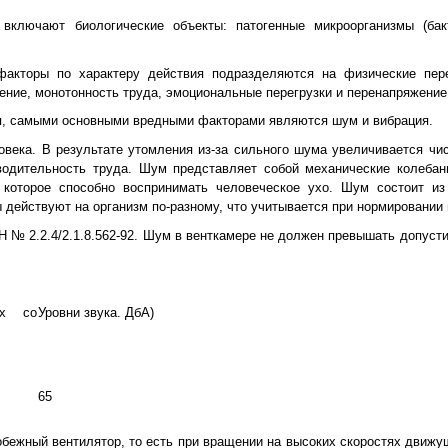
ключают биологические объекты: патогенные микроорганизмы (бакт
акторы по характеру действия подразделяются на физические перег
ение, монотонность труда, эмоциональные перегрузки и перенапряжение
ия, самыми основными вредными факторами являются шум и вибрация.
века. В результате утомления из-за сильного шума увеличивается чис
водительность труда. Шум представляет собой механические колебан
 которое способно воспринимать человеческое ухо. Шум состоит из
 действуют на организм по-разному, что учитывается при нормировании
№ 2.2.4/2.1.8.562-92. Шум в венткамере не должен превышать допусти
ах со
Уровни звука. ДбА)
65
бежный вентилятор, то есть при вращении на высоких скоростях движу