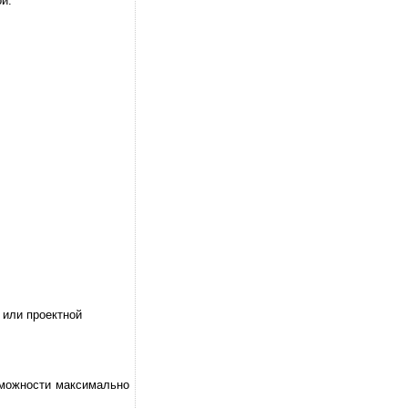
й.
 или проектной
зможности максимально