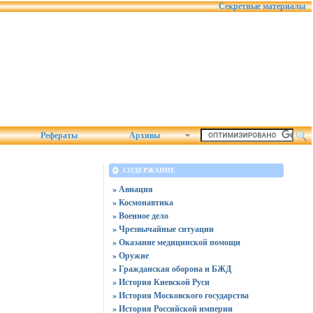
Секретные материалы
Рефераты
Архивы
СОДЕРЖАНИЕ
» Авиация
» Космонавтика
» Военное дело
» Чрезвычайные ситуации
» Оказание медицинской помощи
» Оружие
» Гражданская оборона и БЖД
» История Киевской Руси
» История Московского государства
» История Российской империи