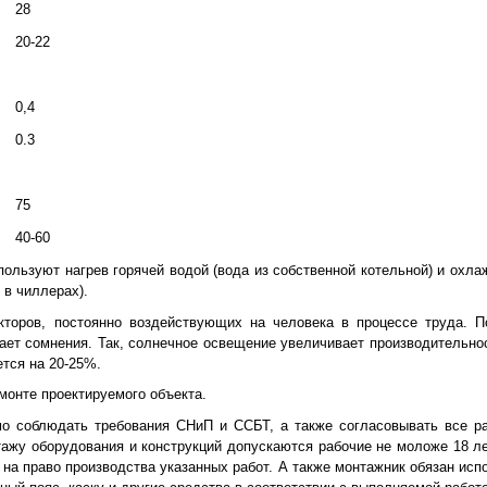
28
20-22
0,4
0.3
75
40-60
ользуют нагрев горячей водой (вода из собственной котельной) и охл
в чиллерах).
кторов, постоянно воздействующих на человека в процессе труда. 
ает сомнения. Так, солнечное освещение увеличивает производительно
тся на 20-25%.
емонте проектируемого объекта.
мо соблюдать требования СНиП и ССБТ, а также согласовывать все 
тажу оборудования и конструкций допускаются рабочие не моложе 18 л
 на право производства указанных работ. А также монтажник обязан исп