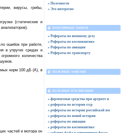
» Полезности
ерии, вирусы, грибы,
» Это интересно
рузки (статические и
 анализаторов).
ПОПУЛЯРНЫЕ ЗАПИСИ
» Рефераты по военному делу
» Рефераты по космонавтике
ло ошибок при работе,
» Рефераты по авиации
ия в упругих средах и
» Рефераты по транспорту
 огромного количества
 шумов.
мых норм 100 дБ (А), в
ПОЛЕЗНЫЕ ЗАМЕТКИ
ПОЛЕЗНЫЕ ПУБЛИКАЦИИ
» ферментные средства при артрите и
» рефераты по истории ссср
» рефераты по истории российской им
» рефераты по новой истории
» рефераты по авиации
» рефераты по космонавтике
щих частей и мотора он
» сайдинг docke в современном фасад