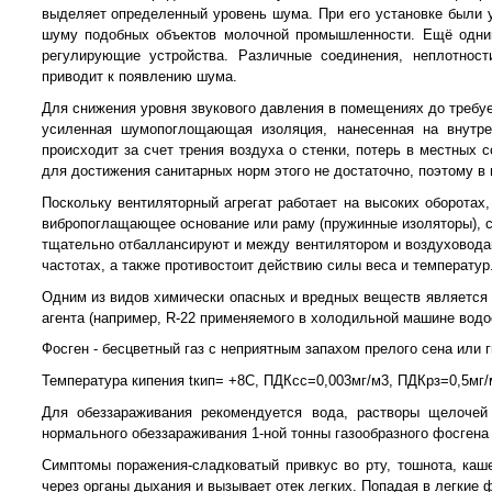
выделяет определенный уровень шума. При его установке были 
шуму подобных объектов молочной промышленности. Ещё одним
регулирующие устройства. Различные соединения, неплотност
приводит к появлению шума.
Для снижения уровня звукового давления в помещениях до требуе
усиленная шумопоглощающая изоляция, нанесенная на внутре
происходит за счет трения воздуха о стенки, потерь в местных
для достижения санитарных норм этого не достаточно, поэтому 
Поскольку вентиляторный агрегат работает на высоких оборотах
вибропоглащающее основание или раму (пружинные изоляторы), с
тщательно отбаллансируют и между вентилятором и воздуховодами
частотах, а также противостоит действию силы веса и температур.
Одним из видов химически опасных и вредных веществ является ф
агента (например, R-22 применяемого в холодильной машине вод
Фосген - бесцветный газ с неприятным запахом прелого сена или г
Температура кипения tкип= +8С, ПДКсс=0,003мг/м3, ПДКрз=0,5мг/
Для обеззараживания рекомендуется вода, растворы щелочей
нормального обеззараживания 1-ной тонны газообразного фосгена 
Симптомы поражения-сладковатый привкус во рту, тошнота, каше
через органы дыхания и вызывает отек легких. Попадая в легкие