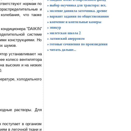
ответствуют нормам по
» выбор окучника для трактора: все,
ораспределительные и
» моление даниила заточника. древне
колебания, что также
» вариант задания по обществознанию
» копчение и коптильные камеры
» эпикур
 кондиционера “DAIKIN”
» милетская школа 2
еделительной системе
» латинский аверроизм
щими конструкциями. Но
» готовые сочинения по произведения
ых шумов.
»
читать дальше...
ятор устанавливают на
чее колесо вентилятора
на высоких и на низких
0.
пературе, холодильного
водные растворы. Для
 поступает в организм
иям в легочной ткани и