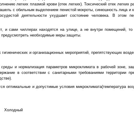
лнению легких плазмой крови (отек легких). Токсический отек легких р
кашель с обильным выделением пенистой мокроты, синюшность лица и к
сосудестой деятельности ухудшает состояние человека. В этом пе
т, и сами чиллерах находятся на улице, а не внутри помещений, то
о предусмотреть необходимые меры защиты.
их гигиенических и организационных мероприятий, препятствующих воз
 среды и нормализация параметров микроклимата в рабочей зоне, за
ержание в соответствии с санитарными требованиями территории пр
стве).
тся оптимальные и допустимые условия микроклимата(температура возд
Холодный