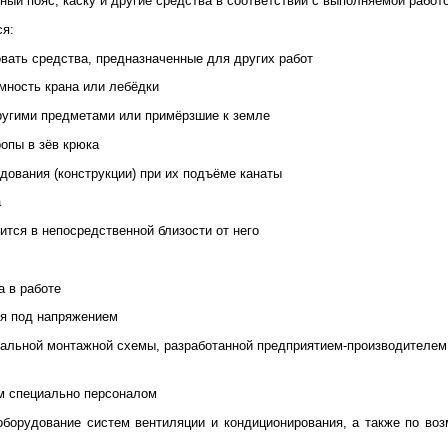
ый пояс, каску и другие средства в соответствии с выполняемой работо
ся:
вать средства, предназначенные для других работ
мность крана или лебёдки
ругими предметами или примёрзшие к земле
ропы в зёв крюка
ования (конструкции) при их подъёме канаты
а
тся в непосредственной близости от него
а в работе
ся под напряжением
иальной монтажной схемы, разработанной предприятием-производителем
ым специально персоналом
оборудование систем вентиляции и кондиционирования, а также по во