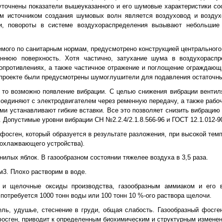
уточнены показатели вышеуказанного и его шумовые характеристики со
 источником создания шумовых волн является воздуховод и воздух
и, повороты в системе воздухораспределения вызывают небольшие 
мого по санитарным нормам, предусмотрено конструкцией центрального
ннюю поверхность. Хотя частично, затухание шума в воздухораспр
 сопротивлениях, а также частичное отражение и поглощение ограждаю
в проекте были предусмотрены шумоглушители для подавления остаточн
, то возможно появление вибрации. С целью снижения вибрации вентил
оединяют с электродвигателем через ременную передачу, а также рабо
 устанавливают гибкие вставки. Все это позволяет снизить вибрацию 
 Допустимые уровни вибрации СН №2.2.4/2.1.8.566-96 и ГОСТ 12.1.012-9
осген, который образуется в результате разложения, при высокой тем
оохлажвающего устройства).
нилых яблок. В газообразном состоянии тяжелее воздуха в 3,5 раза.
м3. Плохо растворим в воде.
 и щелочные оксиды производства, газообразным аммиаком и его 
потребуется 1000 тонн воды или 100 тонн 10 %-ого раствора щелочи.
ль, удушье, стеснение в груди, общая слабость. Газообразный фосген
 фосген, приводит к определенным биохимическим и структурным изменен