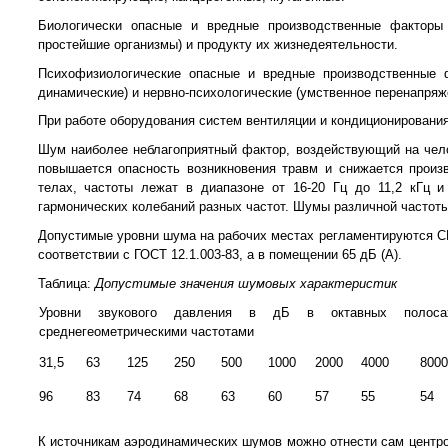
Биологически опасные и вредные производственные факторы в
простейшие организмы) и продукту их жизнедеятельности.
Психофизиологические опасные и вредные производственные ф
динамические) и нервно-психологические (умственное перенапряж
При работе оборудования систем вентиляции и кондиционирован
Шум наиболее неблагоприятный фактор, воздействующий на чело
повышается опасность возникновения травм и снижается произ
телах, частоты лежат в диапазоне от 16-20 Гц до 11,2 кГц и
гармонических колебаний разных частот. Шумы различной частоты
Допустимые уровни шума на рабочих местах регламентируются СН 
соответствии с ГОСТ 12.1.003-83, а в помещении 65 дБ (А).
Таблица:
Допустимые значения шумовых характеристик
Уровни звукового давления в дБ в октавных полос
среднегеометрическими частотами
31,5
63
125
250
500
1000
2000
4000
8000
96
83
74
68
63
60
57
55
54
К источникам аэродинамических шумов можно отнести сам центро