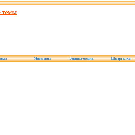
е темы
аказ
Магазины
Энциклопедии
Шпаргалки