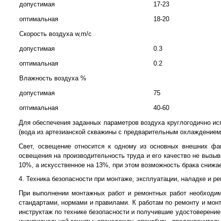
допустимая
17-23
оптимальная
18-20
Скорость воздуха w,m/c
допустимая
0.3
оптимальная
0.2
Влажность воздуха %
допустимая
75
оптимальная
40-60
Для обеспечения заданных параметров воздуха круглогодично исп
(вода из артезианской скважины с предварительным охлаждением 
Свет, освещение относится к одному из основных внешних фа
освещения на производительность труда и его качество не вызыв
10%, а искусственное на 13%, при этом возможность брака снижае
4. Техника безопасности при монтаже, эксплуатации, наладке и р
При выполнении монтажных работ и ремонтных работ необходи
стандартами, нормами и правилами. К работам по ремонту и мон
инструктаж по технике безопасности и получившие удостоверение