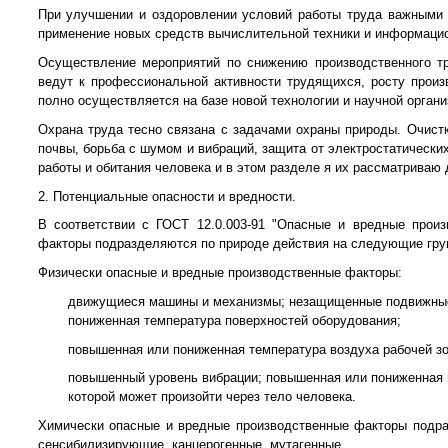
При улучшении и оздоровлении условий работы труда важными м
применение новых средств вычислительной техники и информацио
Осуществление мероприятий по снижению производственного т
ведут к профессиональной активности трудящихся, росту произ
полно осуществляется на базе новой технологии и научной органи
Охрана труда тесно связана с задачами охраны природы. Очист
почвы, борьба с шумом и вибраций, защита от электростатически
работы и обитания человека и в этом разделе я их рассматриваю 
2. Потенциальные опасности и вредности.
В соответствии с ГОСТ 12.0.003-91 "Опасные и вредные прои
факторы подразделяются по природе действия на следующие груп
Физически опасные и вредные производственные факторы:
движущиеся машины и механизмы; незащищенные подвижные
пониженная температура поверхностей оборудования;
повышенная или пониженная температура воздуха рабочей з
повышенный уровень вибрации; повышенная или пониженная в
которой может произойти через тело человека.
Химически опасные и вредные производственные факторы подра
сенсибилизирующие, канцерогенные, мутагенные.