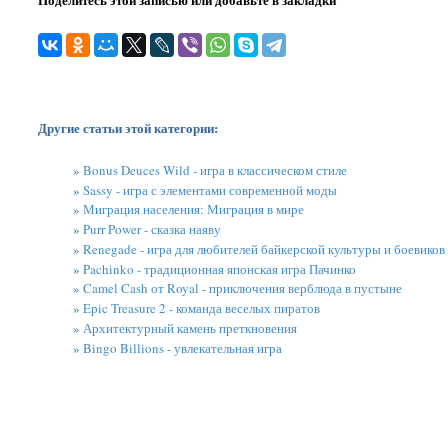
Другие статьи этой категории:
»
Bonus Deuces Wild - игра в классическом стиле
»
Sassy - игра с элементами современной моды
»
Миграция населения: Миграция в мире
»
Purr Power - сказка наяву
»
Renegade - игра для любителей байкерской культуры и боевиков
»
Pachinko - традиционная японская игра Пачинко
»
Camel Cash от Royal - приключения верблюда в пустыне
»
Epic Treasure 2 - команда веселых пиратов
»
Архитектурный камень преткновения
»
Bingo Billions - увлекательная игра