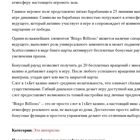
атмосферу настоящего игрового зала.
Главное игровое поле представлено пятью барабанами и 25 линиями в
игре динамики. Символы на барабанах полностью погружают в атмосфер
ведущего, который активно участвует в игре и сопровождает её комм
ощущение от победы.
Одним из важнейших элементов "Bingo Billions" является наличие спе
ведущего, выполняет роль универсального заменителя и может подменя
Scatter-символ в виде бинго-карты активирует бесплатные бонусные ра
увеличения призов.
Бонусный раунд позволяет получить до 20 бесплатных вращений с мн
казино и добавляет азарту в игру. После любого успешного вращения по
выигрыш, угадав цвет или масть закрытой карты.
Слот в 1xБет казино имеет среднюю волатильность, что означает сбал
существенными. Гибкий диапазон ставок делает игру доступной как дл
слот предоставляет возможность тонкой настройки под личные предпоч
"Bingo Billions" -- это не просто слот в 1xБет казино, а настоящий мик
атмосферу реального зала, не выходя из дома. Достаточно просто зайти
бонусные функции и простота управления делают его отличным выбором
Категории
:
Это интересно
Поделитесь этой записью или добавьте в закладки