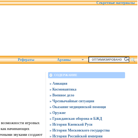
Секретные материалы
Рефераты
Архивы
СОДЕРЖАНИЕ
» Авиация
» Космонавтика
» Военное дело
» Чрезвычайные ситуации
» Оказание медицинской помощи
» Оружие
» Гражданская оборона и БЖД
ые возможности игровых
» История Киевской Руси
е как начинающих
» История Московского государства
тичными звуками создают
» История Российской империи